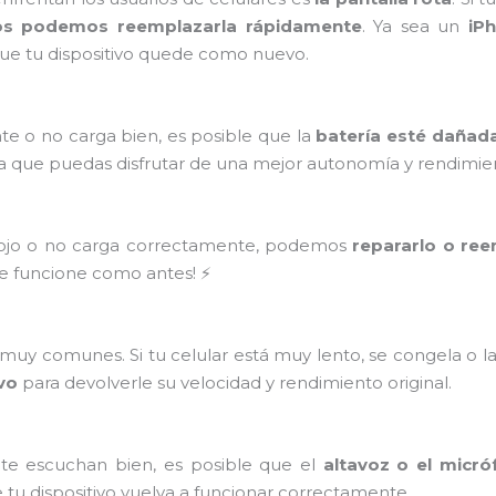
os podemos reemplazarla rápidamente
. Ya sea un
iP
ue tu dispositivo quede como nuevo.
te o no carga bien, es posible que la
batería esté dañad
a que puedas disfrutar de una mejor autonomía y rendimie
flojo o no carga correctamente, podemos
repararlo o ree
ue funcione como antes! ⚡
uy comunes. Si tu celular está muy lento, se congela o l
ivo
para devolverle su velocidad y rendimiento original.
 te escuchan bien, es posible que el
altavoz o el micró
 tu dispositivo vuelva a funcionar correctamente.