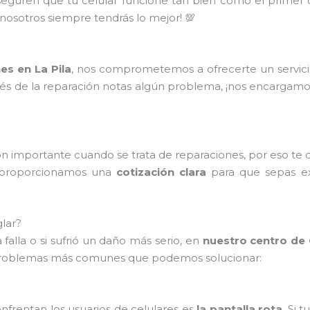
seguren que tu celular funcione tan bien como el primer
 nosotros siempre tendrás lo mejor! 💯
es en La Pila
, nos comprometemos a ofrecerte un servicio
ués de la reparación notas algún problema, ¡nos encargamos
n importante cuando se trata de reparaciones, por eso te
e proporcionamos una
cotización clara
para que sepas ex
lar?
falla o si sufrió un daño más serio, en
nuestro centro de 
 problemas más comunes que podemos solucionar:
rentan los usuarios de celulares es
la pantalla rota
. Si 