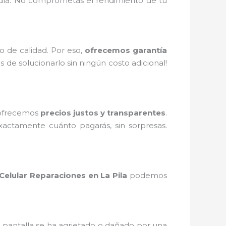
 día. No comprometas el rendimiento de tu
 de calidad. Por eso,
ofrecemos garantía
 de solucionarlo sin ningún costo adicional!
 ofrecemos
precios justos y transparentes
.
actamente cuánto pagarás, sin sorpresas.
Celular Reparaciones en La Pila
podemos
tu pantalla se ha agrietado o dañado por una