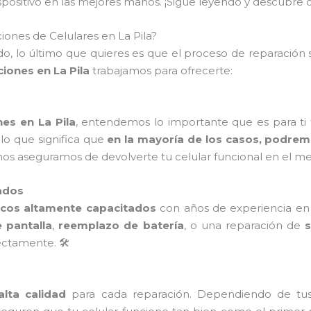
dispositivo en las mejores manos. ¡Sigue leyendo y descub
ones de Celulares en La Pila?
, lo último que quieres es que el proceso de reparación s
iones en La Pila
trabajamos para ofrecerte:
es en La Pila
, entendemos lo importante que es para ti t
, lo que significa que
en la mayoría de los casos, podremo
, ¡nos aseguramos de devolverte tu celular funcional en el m
ados
icos altamente capacitados
con años de experiencia en l
 pantalla
,
reemplazo de batería
, o una reparación de
ctamente. 🛠️
lta calidad
para cada reparación. Dependiendo de tu