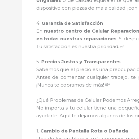
originales
o de calidad equivalente que a
dispositivo con piezas de mala calidad, ¡con
4.
Garantía de Satisfacción
En
nuestro centro de Celular Reparacion
en todas nuestras reparaciones
. Si desp
Tu satisfacción es nuestra prioridad. ✅
5.
Precios Justos y Transparentes
Sabemos que el precio es una preocupació
Antes de comenzar cualquier trabajo, t
¡Nunca te cobramos de más! 💸
¿Qué Problemas de Celular Podemos Arreg
No importa si tu celular tiene una pequeña 
ayudarte. Aquí te dejamos algunos de los
1.
Cambio de Pantalla Rota o Dañada
Uno de los problemas más comunes que enf