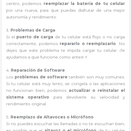
centro, podemos
reemplazar la batería de tu celular
por una nueva, para que puedas disfrutar de una mejor
autonomía y rendimiento.
3.
Problemas de Carga
Si el
puerto de carga
de tu celular está flojo o no carga
correctamente, podemos
repararlo o reemplazarlo
. No
dejes que este problema te impida cargar tu celular. ¡Te
ayudamos a que funcione como antes! ⚡
4.
Reparación de Software
Los
problemas de software
también son muy comunes.
Si tu celular está muy lento, se congela o las aplicaciones
no funcionan bien, podemos
actualizar o reinstalar el
sistema operativo
para devolverle su velocidad y
rendimiento original.
5.
Reemplazo de Altavoces o Micrófono
Si no puedes escuchar las llamadas o no te escuchan bien,
es posible que el
altavoz o el micrófono
de tu celular