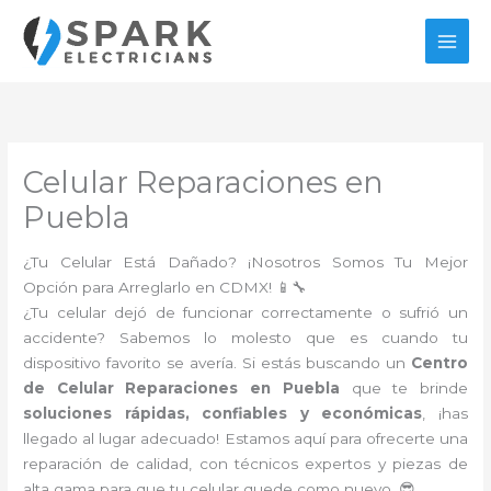
Ir
al
contenido
Celular Reparaciones en
Puebla
¿Tu Celular Está Dañado? ¡Nosotros Somos Tu Mejor
Opción para Arreglarlo en CDMX! 📱🔧
¿Tu celular dejó de funcionar correctamente o sufrió un
accidente? Sabemos lo molesto que es cuando tu
dispositivo favorito se avería. Si estás buscando un
Centro
de Celular Reparaciones en Puebla
que te brinde
soluciones rápidas, confiables y económicas
, ¡has
llegado al lugar adecuado! Estamos aquí para ofrecerte una
reparación de calidad, con técnicos expertos y piezas de
alta gama para que tu celular quede como nuevo. 😎