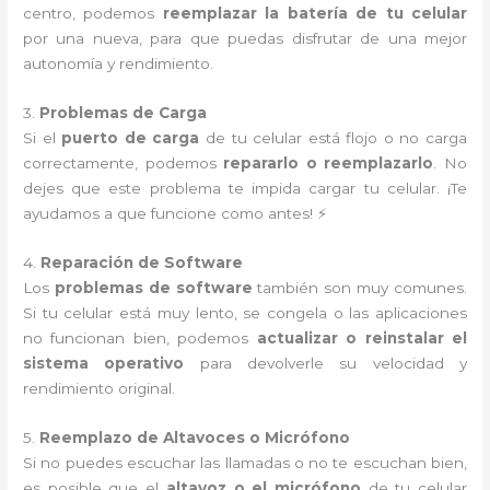
centro, podemos
reemplazar la batería de tu celular
por una nueva, para que puedas disfrutar de una mejor
autonomía y rendimiento.
3.
Problemas de Carga
Si el
puerto de carga
de tu celular está flojo o no carga
correctamente, podemos
repararlo o reemplazarlo
. No
dejes que este problema te impida cargar tu celular. ¡Te
ayudamos a que funcione como antes! ⚡
4.
Reparación de Software
Los
problemas de software
también son muy comunes.
Si tu celular está muy lento, se congela o las aplicaciones
no funcionan bien, podemos
actualizar o reinstalar el
sistema operativo
para devolverle su velocidad y
rendimiento original.
5.
Reemplazo de Altavoces o Micrófono
Si no puedes escuchar las llamadas o no te escuchan bien,
es posible que el
altavoz o el micrófono
de tu celular