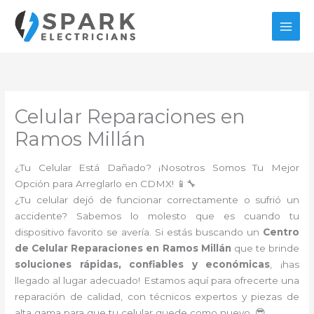
Ir
al
contenido
Celular Reparaciones en
Ramos Millán
¿Tu Celular Está Dañado? ¡Nosotros Somos Tu Mejor
Opción para Arreglarlo en CDMX! 📱🔧
¿Tu celular dejó de funcionar correctamente o sufrió un
accidente? Sabemos lo molesto que es cuando tu
dispositivo favorito se avería. Si estás buscando un
Centro
de Celular Reparaciones en Ramos Millán
que te brinde
soluciones rápidas, confiables y económicas
, ¡has
llegado al lugar adecuado! Estamos aquí para ofrecerte una
reparación de calidad, con técnicos expertos y piezas de
alta gama para que tu celular quede como nuevo. 😎