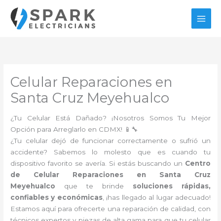
Ir
al
contenido
Celular Reparaciones en
Santa Cruz Meyehualco
¿Tu Celular Está Dañado? ¡Nosotros Somos Tu Mejor
Opción para Arreglarlo en CDMX! 📱🔧
¿Tu celular dejó de funcionar correctamente o sufrió un
accidente? Sabemos lo molesto que es cuando tu
dispositivo favorito se avería. Si estás buscando un
Centro
de Celular Reparaciones en Santa Cruz
Meyehualco
que te brinde
soluciones rápidas,
confiables y económicas
, ¡has llegado al lugar adecuado!
Estamos aquí para ofrecerte una reparación de calidad, con
técnicos expertos y piezas de alta gama para que tu celular