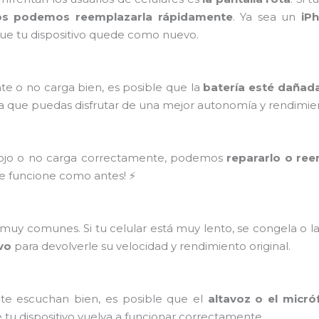
os podemos reemplazarla rápidamente
. Ya sea un
iP
ue tu dispositivo quede como nuevo.
te o no carga bien, es posible que la
batería esté dañad
a que puedas disfrutar de una mejor autonomía y rendimie
flojo o no carga correctamente, podemos
repararlo o ree
ue funcione como antes! ⚡
uy comunes. Si tu celular está muy lento, se congela o l
ivo
para devolverle su velocidad y rendimiento original.
 te escuchan bien, es posible que el
altavoz o el micró
 tu dispositivo vuelva a funcionar correctamente.