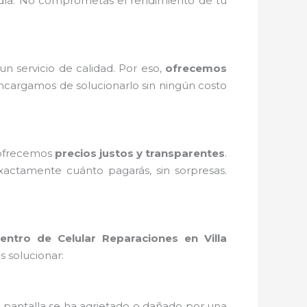
 día. No comprometas el rendimiento de tu
 servicio de calidad. Por eso,
ofrecemos
encargamos de solucionarlo sin ningún costo
 ofrecemos
precios justos y transparentes
.
actamente cuánto pagarás, sin sorpresas.
entro de Celular Reparaciones en Villa
 solucionar:
tu pantalla se ha agrietado o dañado por una