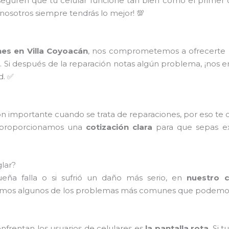
seguren que tu celular funcione tan bien como el primer
 nosotros siempre tendrás lo mejor! 💯
nes en Villa Coyoacán
, nos comprometemos a ofrecerte un
s
. Si después de la reparación notas algún problema, ¡nos 
d. ✅
n importante cuando se trata de reparaciones, por eso te
e proporcionamos una
cotización clara
para que sepas ex
lar?
ueña falla o si sufrió un daño más serio, en
nuestro c
amos algunos de los problemas más comunes que podemos
rentan los usuarios de celulares es
la pantalla rota
. Si 