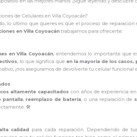
dispositivo en las mejores manos. ¡Sigue leyendo y descub
iones de Celulares en Villa Coyoacán?
, lo último que quieres es que el proceso de reparación s
ciones en Villa Coyoacán
trabajamos para ofrecerte:
nes en Villa Coyoacán
, entendemos lo importante que es 
fectivos
, lo que significa que
en la mayoría de los casos,
positivo, ¡nos aseguramos de devolverte tu celular funcional
ados
icos altamente capacitados
con años de experiencia en l
 pantalla
,
reemplazo de batería
, o una reparación de
ctamente. 🛠️
lta calidad
para cada reparación. Dependiendo de tu