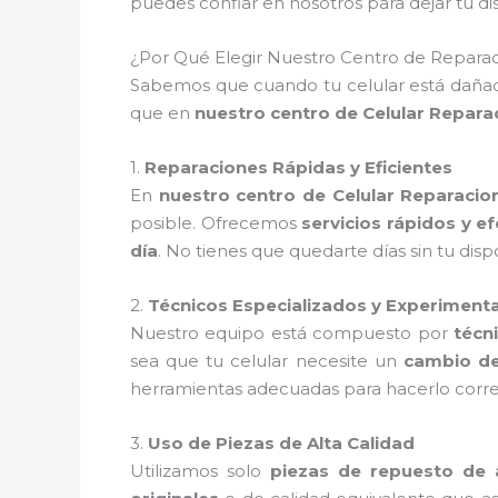
puedes confiar en nosotros para dejar tu 
¿Por Qué Elegir Nuestro Centro de Reparac
Sabemos que cuando tu celular está dañado
que en
nuestro centro de Celular Repara
1.
Reparaciones Rápidas y Eficientes
En
nuestro centro de Celular Reparacio
posible. Ofrecemos
servicios rápidos y e
día
. No tienes que quedarte días sin tu dis
2.
Técnicos Especializados y Experiment
Nuestro equipo está compuesto por
técn
sea que tu celular necesite un
cambio de
herramientas adecuadas para hacerlo corre
3.
Uso de Piezas de Alta Calidad
Utilizamos solo
piezas de repuesto de a