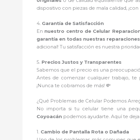
originales
o de calidad equivalente que a
dispositivo con piezas de mala calidad, ¡con
4.
Garantía de Satisfacción
En
nuestro centro de Celular Reparacio
garantía en todas nuestras reparacione
adicional! Tu satisfacción es nuestra priorida
5.
Precios Justos y Transparentes
Sabemos que el precio es una preocupació
Antes de comenzar cualquier trabajo, t
¡Nunca te cobramos de más! 💸
¿Qué Problemas de Celular Podemos Arreg
No importa si tu celular tiene una peq
Coyoacán
podemos ayudarte. Aquí te dej
1.
Cambio de Pantalla Rota o Dañada
Uno de los problemas más comunes que enf