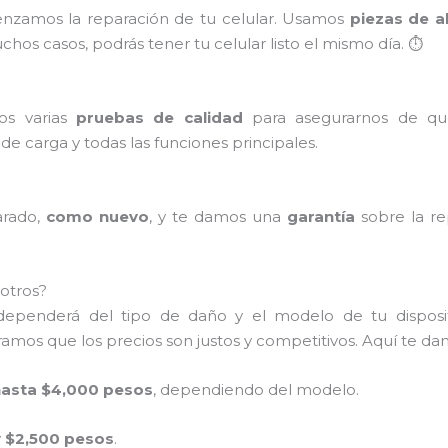
enzamos la reparación de tu celular. Usamos
piezas de a
hos casos, podrás tener tu celular listo el mismo día. ⏱️
mos varias
pruebas de calidad
para asegurarnos de qu
o de carga y todas las funciones principales.
arado,
como nuevo
, y te damos una
garantía
sobre la re
otros?
 dependerá del tipo de daño y el modelo de tu dispos
amos que los precios son justos y competitivos. Aquí te da
hasta $4,000 pesos
, dependiendo del modelo.
 $2,500 pesos
.