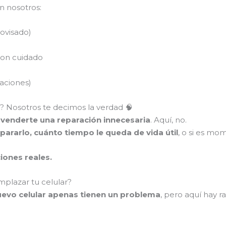
n nosotros:
rovisado)
con cuidado
raciones)
a? Nosotros te decimos la verdad 🧠
 venderte una reparación innecesaria
. Aquí, no.
pararlo, cuánto tiempo le queda de vida útil
, o si es mo
ciones reales.
mplazar tu celular?
evo celular apenas tienen un problema
, pero aquí hay 