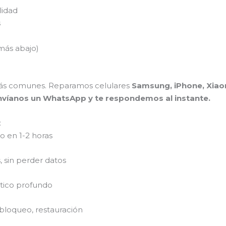
lidad
s
más abajo)
ás comunes. Reparamos celulares
Samsung, iPhone, Xiaom
nvíanos un WhatsApp y te respondemos al instante.
:
 en 1-2 horas
 sin perder datos
stico profundo
bloqueo, restauración