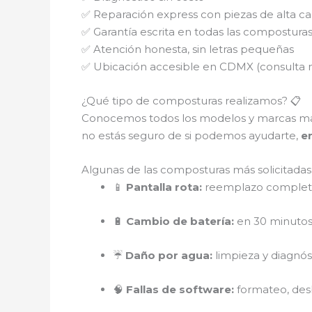
✅ Reparación express con piezas de alta ca
✅ Garantía escrita en todas las compostura
✅ Atención honesta, sin letras pequeñas
✅ Ubicación accesible en CDMX (consulta 
¿Qué tipo de composturas realizamos? 📋
Conocemos todos los modelos y marcas m
no estás seguro de si podemos ayudarte,
e
Algunas de las composturas más solicitadas
📱
Pantalla rota:
reemplazo completo
🔋
Cambio de batería:
en 30 minutos,
☔
Daño por agua:
limpieza y diagnó
🧠
Fallas de software:
formateo, des