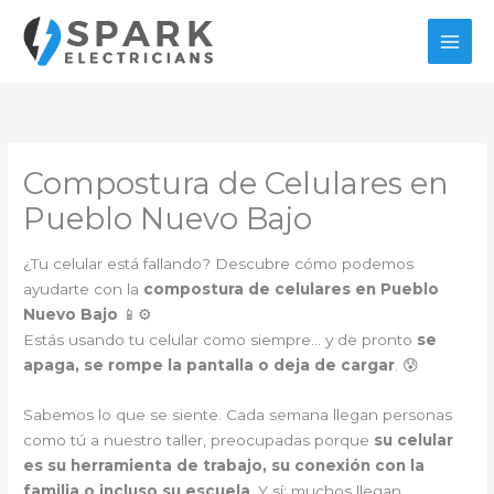
Ir
al
contenido
Compostura de Celulares en
Pueblo Nuevo Bajo
¿Tu celular está fallando? Descubre cómo podemos
ayudarte con la
compostura de celulares en Pueblo
Nuevo Bajo
📱⚙️
Estás usando tu celular como siempre… y de pronto
se
apaga, se rompe la pantalla o deja de cargar
. 😰
Sabemos lo que se siente. Cada semana llegan personas
como tú a nuestro taller, preocupadas porque
su celular
es su herramienta de trabajo, su conexión con la
familia o incluso su escuela
. Y sí: muchos llegan