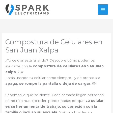
Ir
al
contenido
Compostura de Celulares en
San Juan Xalpa
¿Tu celular está fallando? Descubre cómo podemos
ayudarte con la
compostura de celulares en San Juan
Xalpa
📱⚙️
Estás usando tu celular como siempre… y de pronto
se
apaga, se rompe la pantalla o deja de cargar
. 😰
Sabemos lo que se siente. Cada semana llegan personas
como tú a nuestro taller, preocupadas porque
su celular
es su herramienta de trabajo, su conexión con la
familia o incluso su escuela
. Y sí: muchos llegan