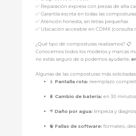
✅ Reparación express con piezas de alta ca
✅ Garantía escrita en todas las compostura
✅ Atención honesta, sin letras pequeñas
✅ Ubicación accesible en CDMX (consulta 
¿Qué tipo de composturas realizamos? 📋
Conocemos todos los modelos y marcas m
no estás seguro de si podemos ayudarte,
e
Algunas de las composturas más solicitadas
📱
Pantalla rota:
reemplazo completo
🔋
Cambio de batería:
en 30 minutos,
☔
Daño por agua:
limpieza y diagnó
🧠
Fallas de software:
formateo, des