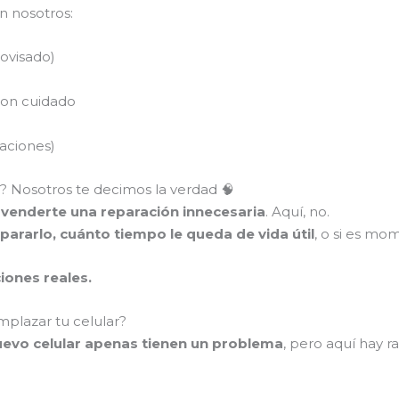
n nosotros:
rovisado)
con cuidado
raciones)
a? Nosotros te decimos la verdad 🧠
 venderte una reparación innecesaria
. Aquí, no.
pararlo, cuánto tiempo le queda de vida útil
, o si es mo
ciones reales.
mplazar tu celular?
evo celular apenas tienen un problema
, pero aquí hay 