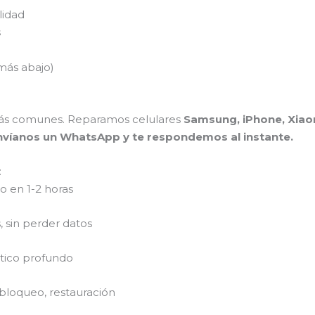
lidad
s
más abajo)
ás comunes. Reparamos celulares
Samsung, iPhone, Xiaom
nvíanos un WhatsApp y te respondemos al instante.
:
 en 1-2 horas
 sin perder datos
stico profundo
bloqueo, restauración