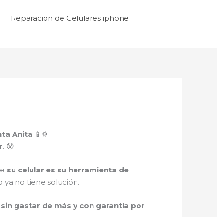
Reparación de Celulares iphone
ta Anita
📱⚙️
r
. 😰
ue
su celular es su herramienta de
 ya no tiene solución.
sin gastar de más y con garantía por