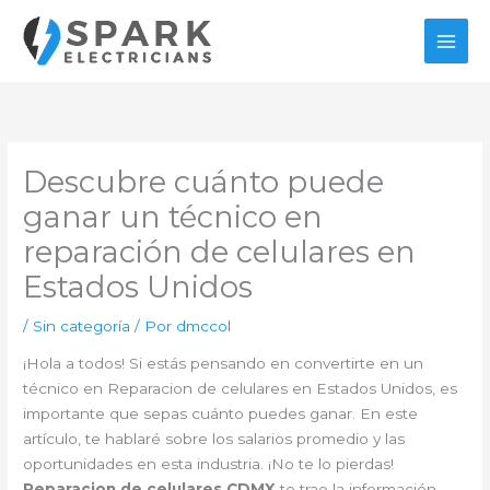
Ir
al
contenido
Descubre cuánto puede
ganar un técnico en
reparación de celulares en
Estados Unidos
/
Sin categoría
/ Por
dmccol
¡Hola a todos! Si estás pensando en convertirte en un
técnico en Reparacion de celulares en Estados Unidos, es
importante que sepas cuánto puedes ganar. En este
artículo, te hablaré sobre los salarios promedio y las
oportunidades en esta industria. ¡No te lo pierdas!
Reparacion de celulares CDMX
te trae la información