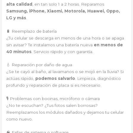
alta calidad
, en tan solo 1 a 2 horas. Reparamos
Samsung, iPhone, Xiaomi, Motorola, Huawei, Oppo,
LG y más
.
🔋 Reemplazo de batería
¿Tu celular se descarga en menos de una hora o se apaga
sin avisar? Te instalamos una batería nueva
en menos de
40 minutos
. Servicio rápido y con garantía.
💧 Reparación por daño de agua
¿Se te cayó al baño, al lavamanos o se mojó en la lluvia? Si
actúas rápido,
podemos salvarlo
. Limpieza, diagnóstico
profundo y reparación de placa si es necesario.
🎙️ Problemas con bocinas, micrófono o cámara
¿No te escuchan? ¿Tus fotos salen borrosas?
Reemplazamos los módulos dañados y dejamos tu celular
como nuevo.
🧠 Fallas de sistema o software