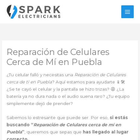
Ir
al
contenido
Reparación de Celulares
Cerca de Mí en Puebla
¿Tu celular falló y necesitas una
Reparación de Celulares
cerca de ti en Puebla
? Aquí estamos para ayudarte 📱🛠️
¿Se te cayó el celular y la pantalla se hizo trizas? 😩 ¿La
batería ya no dura nada o el audio suena raro? ¿Tu equipo
simplemente dejó de prender?
Sabemos lo estresante que puede ser. Por eso,
si estás
buscando “
Reparación de Celulares cerca de mí en
Puebla
”
, queremos que sepas que
has llegado al lugar
correcto.