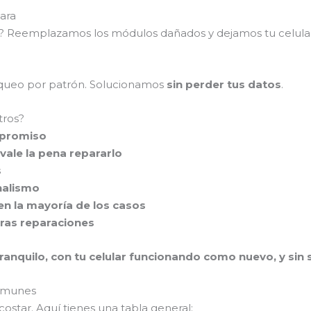
ara
as? Reemplazamos los módulos dañados y dejamos tu celul
loqueo por patrón. Solucionamos
sin perder tus datos
.
tros?
mpromiso
vale la pena repararlo
s
nalismo
en la mayoría de los casos
tras reparaciones
ranquilo, con tu celular funcionando como nuevo, y sin se
comunes
ostar. Aquí tienes una tabla general: