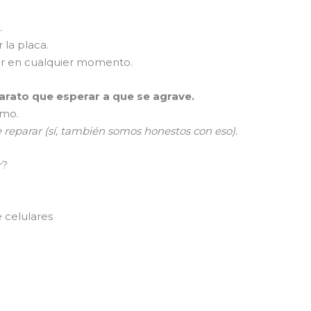
.
 la placa.
er en cualquier momento.
rato que esperar a que se agrave.
smo.
e reparar (sí, también somos honestos con eso).
r?
 celulares