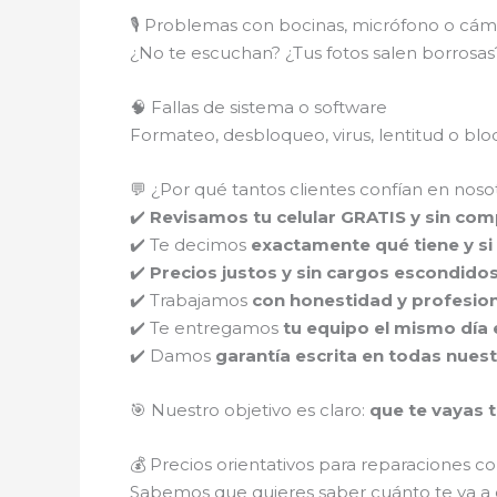
🎙️ Problemas con bocinas, micrófono o cám
¿No te escuchan? ¿Tus fotos salen borros
🧠 Fallas de sistema o software
Formateo, desbloqueo, virus, lentitud o b
💬 ¿Por qué tantos clientes confían en noso
✔️
Revisamos tu celular GRATIS y sin co
✔️ Te decimos
exactamente qué tiene y si 
✔️
Precios justos y sin cargos escondido
✔️ Trabajamos
con honestidad y profesio
✔️ Te entregamos
tu equipo el mismo día 
✔️ Damos
garantía escrita en todas nues
🎯 Nuestro objetivo es claro:
que te vayas t
💰 Precios orientativos para reparaciones 
Sabemos que quieres saber cuánto te va a c