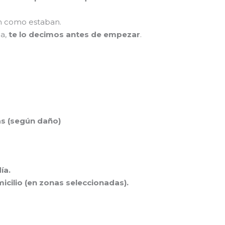
an como estaban.
da,
te lo decimos antes de empezar
.
as (según daño)
ía.
icilio (en zonas seleccionadas).