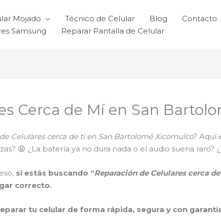
ular Mojado
Técnico de Celular
Blog
Contacto
ares Samsung
Reparar Pantalla de Celular
res Cerca de Mí en San Bartol
de Celulares cerca de ti en San Bartolomé Xicomulco
? Aquí 
 trizas? 😩 ¿La batería ya no dura nada o el audio suena ra
eso,
si estás buscando “
Reparación de Celulares cerca d
ugar correcto.
reparar tu celular de forma rápida, segura y con garantí