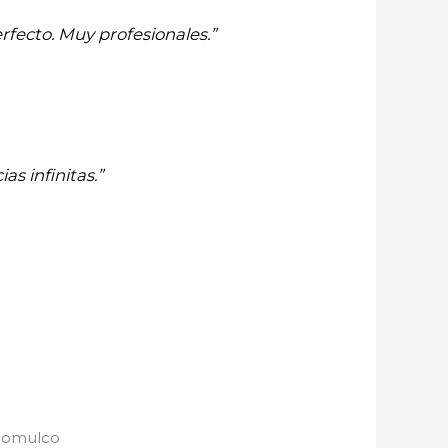
rfecto. Muy profesionales.”
as infinitas.”
icomulco