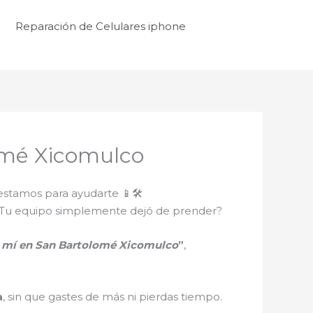
Reparación de Celulares iphone
omé Xicomulco
estamos para ayudarte 📱🛠️
ro? ¿Tu equipo simplemente dejó de prender?
e mí en San Bartolomé Xicomulco
”
,
a
, sin que gastes de más ni pierdas tiempo.