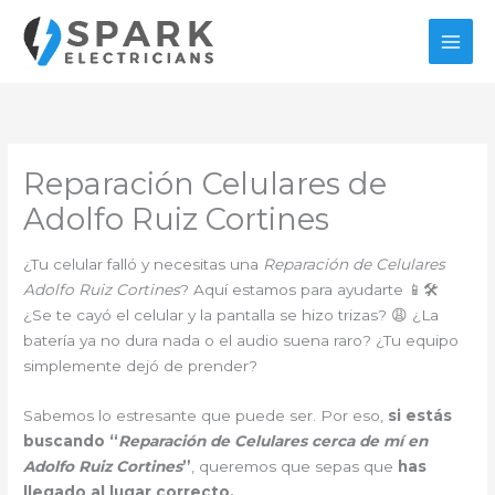
Ir
al
contenido
Reparación Celulares de
Adolfo Ruiz Cortines
¿Tu celular falló y necesitas una
Reparación de Celulares
Adolfo Ruiz Cortines
? Aquí estamos para ayudarte 📱🛠️
¿Se te cayó el celular y la pantalla se hizo trizas? 😩 ¿La
batería ya no dura nada o el audio suena raro? ¿Tu equipo
simplemente dejó de prender?
Sabemos lo estresante que puede ser. Por eso,
si estás
buscando “
Reparación de Celulares cerca de mí en
Adolfo Ruiz Cortines
”
, queremos que sepas que
has
llegado al lugar correcto.