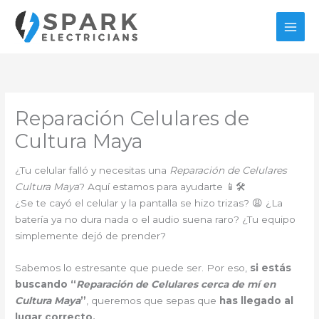
Ir
al
contenido
Reparación Celulares de
Cultura Maya
¿Tu celular falló y necesitas una
Reparación de Celulares
Cultura Maya
? Aquí estamos para ayudarte 📱🛠️
¿Se te cayó el celular y la pantalla se hizo trizas? 😩 ¿La
batería ya no dura nada o el audio suena raro? ¿Tu equipo
simplemente dejó de prender?
Sabemos lo estresante que puede ser. Por eso,
si estás
buscando “
Reparación de Celulares cerca de mí en
Cultura Maya
”
, queremos que sepas que
has llegado al
lugar correcto.