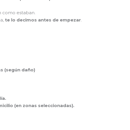
an como estaban.
da,
te lo decimos antes de empezar
.
as (según daño)
ía.
icilio (en zonas seleccionadas).