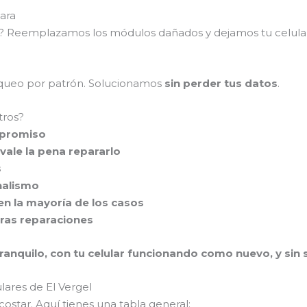
ara
as? Reemplazamos los módulos dañados y dejamos tu celul
loqueo por patrón. Solucionamos
sin perder tus datos
.
tros?
mpromiso
vale la pena repararlo
s
nalismo
en la mayoría de los casos
tras reparaciones
ranquilo, con tu celular funcionando como nuevo, y sin se
lares de El Vergel
ostar. Aquí tienes una tabla general: