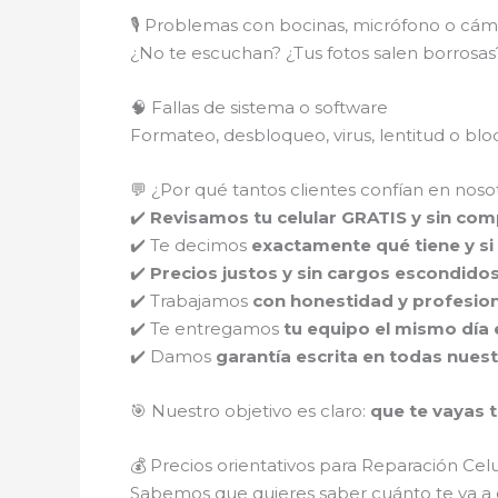
🎙️ Problemas con bocinas, micrófono o cám
¿No te escuchan? ¿Tus fotos salen borros
🧠 Fallas de sistema o software
Formateo, desbloqueo, virus, lentitud o b
💬 ¿Por qué tantos clientes confían en noso
✔️
Revisamos tu celular GRATIS y sin co
✔️ Te decimos
exactamente qué tiene y si 
✔️
Precios justos y sin cargos escondido
✔️ Trabajamos
con honestidad y profesio
✔️ Te entregamos
tu equipo el mismo día 
✔️ Damos
garantía escrita en todas nues
🎯 Nuestro objetivo es claro:
que te vayas t
💰 Precios orientativos para Reparación Celu
Sabemos que quieres saber cuánto te va a c