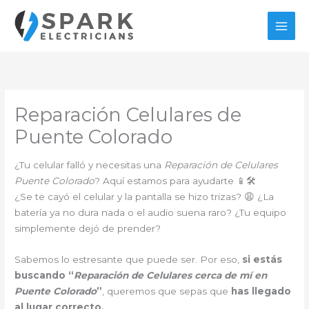
Ir
al
contenido
Reparación Celulares de
Puente Colorado
¿Tu celular falló y necesitas una
Reparación de Celulares
Puente Colorado
? Aquí estamos para ayudarte 📱🛠️
¿Se te cayó el celular y la pantalla se hizo trizas? 😩 ¿La
batería ya no dura nada o el audio suena raro? ¿Tu equipo
simplemente dejó de prender?
Sabemos lo estresante que puede ser. Por eso,
si estás
buscando “
Reparación de Celulares cerca de mí en
Puente Colorado
”
, queremos que sepas que
has llegado
al lugar correcto.