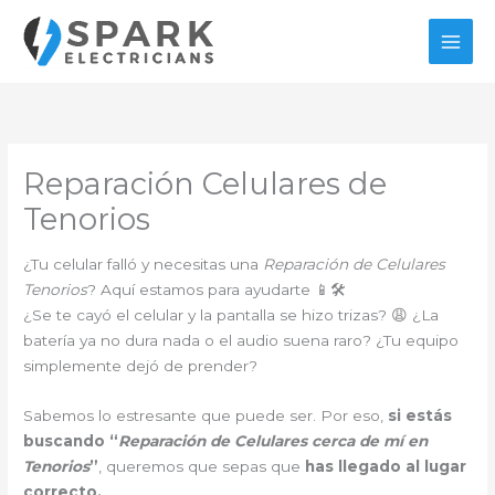
Ir
al
contenido
Reparación Celulares de
Tenorios
¿Tu celular falló y necesitas una
Reparación de Celulares
Tenorios
? Aquí estamos para ayudarte 📱🛠️
¿Se te cayó el celular y la pantalla se hizo trizas? 😩 ¿La
batería ya no dura nada o el audio suena raro? ¿Tu equipo
simplemente dejó de prender?
Sabemos lo estresante que puede ser. Por eso,
si estás
buscando “
Reparación de Celulares cerca de mí en
Tenorios
”
, queremos que sepas que
has llegado al lugar
correcto.