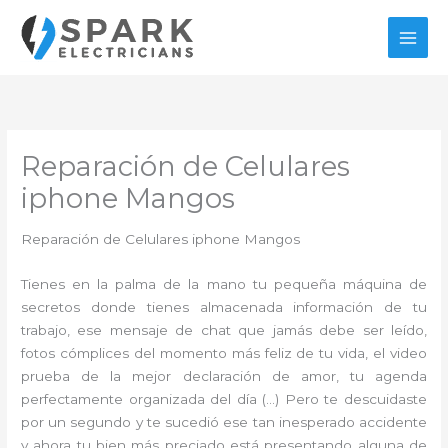
Ir
al
contenido
Reparación de Celulares
iphone Mangos
Reparación de Celulares iphone Mangos
Tienes en la palma de la mano tu pequeña máquina de
secretos donde tienes almacenada información de tu
trabajo, ese mensaje de chat que jamás debe ser leído,
fotos cómplices del momento más feliz de tu vida, el video
prueba de la mejor declaración de amor, tu agenda
perfectamente organizada del día (…) Pero te descuidaste
por un segundo y te sucedió ese tan inesperado accidente
y ahora tu bien más preciado está presentando alguna de