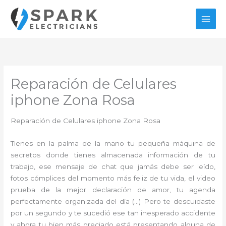
Ir
al
contenido
Reparación de Celulares
iphone Zona Rosa
Reparación de Celulares iphone Zona Rosa
Tienes en la palma de la mano tu pequeña máquina de
secretos donde tienes almacenada información de tu
trabajo, ese mensaje de chat que jamás debe ser leído,
fotos cómplices del momento más feliz de tu vida, el video
prueba de la mejor declaración de amor, tu agenda
perfectamente organizada del día (…) Pero te descuidaste
por un segundo y te sucedió ese tan inesperado accidente
y ahora tu bien más preciado está presentando alguna de