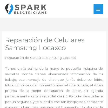
Ir
al
contenido
Reparación de Celulares
Samsung Locaxco
Reparación de Celulares Samsung Locaxco
Tienes en la palma de la mano tu pequeña máquina de
secretos donde tienes almacenada información de tu
trabajo, ese mensaje de chat que jamás debe ser leído,
fotos cómplices del momento más feliz de tu vida, el vídeo
prueba de la mejor declaración de amor, tu agenda
perfectamente organizada del día (…) Pero te descuidaste
por un segundo y te sucedió ese tan inesperado accidente
y ahora tu bien más preciado está presentando alguna de