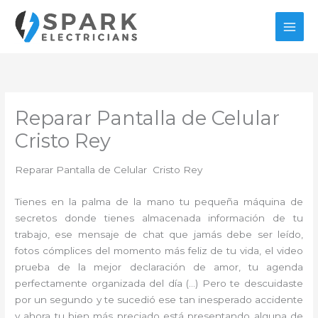
Ir
al
contenido
Reparar Pantalla de Celular
Cristo Rey
Reparar Pantalla de Celular Cristo Rey
Tienes en la palma de la mano tu pequeña máquina de
secretos donde tienes almacenada información de tu
trabajo, ese mensaje de chat que jamás debe ser leído,
fotos cómplices del momento más feliz de tu vida, el video
prueba de la mejor declaración de amor, tu agenda
perfectamente organizada del día (…) Pero te descuidaste
por un segundo y te sucedió ese tan inesperado accidente
y ahora tu bien más preciado está presentando alguna de