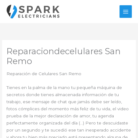
Ir
al
contenido
Reparaciondecelulares San
Remo
Reparación de Celulares San Remo
Tienes en la palma de la mano tu pequeña máquina de
secretos donde tienes almacenada información de tu
trabajo, ese mensaje de chat que jamás debe ser leído,
fotos cómplices del momento más feliz de tu vida, el video
prueba de la mejor declaración de amor, tu agenda
perfectamente organizada del día (…) Pero te descuidaste
por un segundo y te sucedió ese tan inesperado accidente
y ahora tu bien más preciado está presentando alguna de