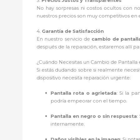
3.
Precios Justos y Transparentes
No hay sorpresas ni costos ocultos con no
nuestros precios son muy competitivos en e
4.
Garantía de Satisfacción
En nuestro servicio de
cambio de pantalla
después de la reparación, estaremos allí para
¿Cuándo Necesitas un Cambio de Pantalla e
Si estás dudando sobre si realmente neces
dispositivo necesita reparación urgente:
Pantalla rota o agrietada
: Si la pa
podría empeorar con el tiempo.
Pantalla en negro o sin respuesta
:
internamente.
Daños visibles en la imagen
: Si not