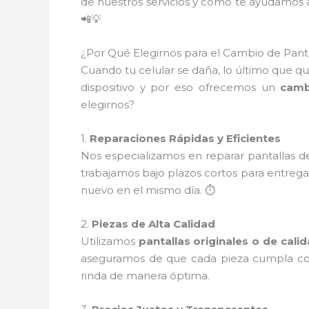
de nuestros servicios y cómo te ayudamos a
📲💡
¿Por Qué Elegirnos para el Cambio de Panta
Cuando tu celular se daña, lo último que q
dispositivo y por eso ofrecemos un
camb
elegirnos?
1.
Reparaciones Rápidas y Eficientes
Nos especializamos en reparar pantallas 
trabajamos bajo plazos cortos para entregar
nuevo en el mismo día. ⏱️
2.
Piezas de Alta Calidad
Utilizamos
pantallas originales o de cali
aseguramos de que cada pieza cumpla con l
rinda de manera óptima.