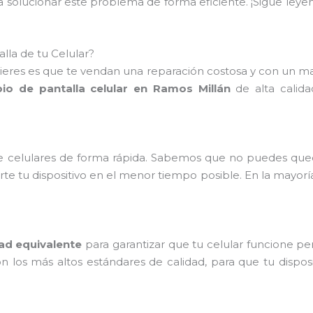
 solucionar este problema de forma eficiente. ¡Sigue leye
lla de tu Celular?
uieres es que te vendan una reparación costosa y con un ma
io de pantalla celular en Ramos Millán
de alta calida
de celulares de forma rápida. Sabemos que no puedes qued
te tu dispositivo en el menor tiempo posible. En la mayorí
dad equivalente
para garantizar que tu celular funcione p
os más altos estándares de calidad, para que tu disposi