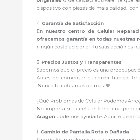
originales
o de calidad equivalente que a
dispositivo con piezas de mala calidad, ¡con
4.
Garantía de Satisfacción
En
nuestro centro de Celular Repara
ofrecemos garantía en todas nuestras 
ningún costo adicional! Tu satisfacción es nu
5.
Precios Justos y Transparentes
Sabemos que el precio es una preocupació
Antes de comenzar cualquier trabajo, t
¡Nunca te cobramos de más! 💸
¿Qué Problemas de Celular Podemos Arreg
No importa si tu celular tiene una pequeñ
Aragón
podemos ayudarte. Aquí te dejamo
1.
Cambio de Pantalla Rota o Dañada
Uno de los problemas más comunes que enf