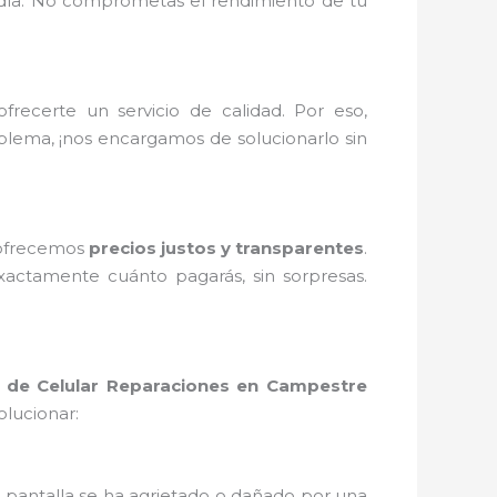
 día. No comprometas el rendimiento de tu
ecerte un servicio de calidad. Por eso,
oblema, ¡nos encargamos de solucionarlo sin
 ofrecemos
precios justos y transparentes
.
actamente cuánto pagarás, sin sorpresas.
 de Celular Reparaciones en Campestre
lucionar:
tu pantalla se ha agrietado o dañado por una