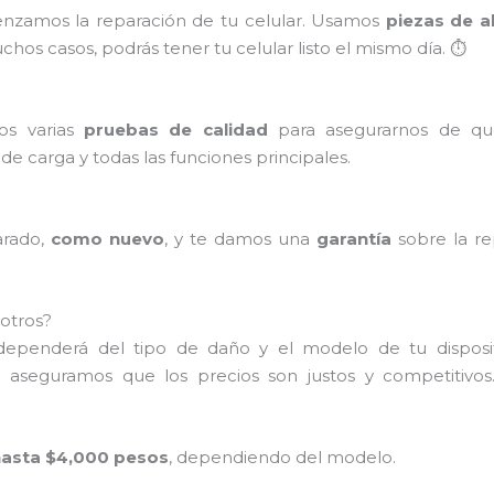
enzamos la reparación de tu celular. Usamos
piezas de a
hos casos, podrás tener tu celular listo el mismo día. ⏱️
mos varias
pruebas de calidad
para asegurarnos de qu
o de carga y todas las funciones principales.
arado,
como nuevo
, y te damos una
garantía
sobre la re
otros?
 dependerá del tipo de daño y el modelo de tu dispos
 aseguramos que los precios son justos y competitivos
hasta $4,000 pesos
, dependiendo del modelo.