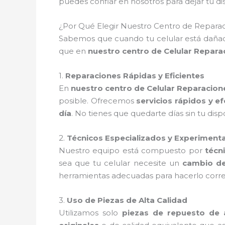
puedes confiar en nosotros para dejar tu 
¿Por Qué Elegir Nuestro Centro de Repara
Sabemos que cuando tu celular está dañado
que en
nuestro centro de Celular Repar
1.
Reparaciones Rápidas y Eficientes
En
nuestro centro de Celular Reparacio
posible. Ofrecemos
servicios rápidos y e
día
. No tienes que quedarte días sin tu dis
2.
Técnicos Especializados y Experiment
Nuestro equipo está compuesto por
técn
sea que tu celular necesite un
cambio de
herramientas adecuadas para hacerlo corre
3.
Uso de Piezas de Alta Calidad
Utilizamos solo
piezas de repuesto de a