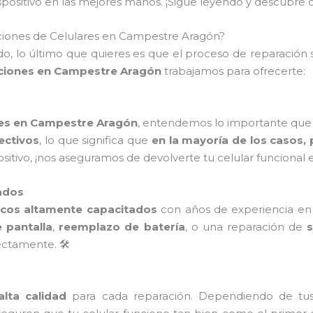
dispositivo en las mejores manos. ¡Sigue leyendo y descub
ciones de Celulares en Campestre Aragón?
, lo último que quieres es que el proceso de reparación s
aciones en Campestre Aragón
trabajamos para ofrecerte:
nes en Campestre Aragón
, entendemos lo importante que es
fectivos
, lo que significa que
en la mayoría de los casos,
positivo, ¡nos aseguramos de devolverte tu celular funcional
ados
icos altamente capacitados
con años de experiencia en l
 pantalla
,
reemplazo de batería
, o una reparación de
ctamente. 🛠️
lta calidad
para cada reparación. Dependiendo de tu