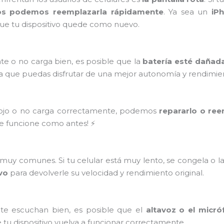
os podemos reemplazarla rápidamente
. Ya sea un
iP
ue tu dispositivo quede como nuevo.
te o no carga bien, es posible que la
batería esté dañad
a que puedas disfrutar de una mejor autonomía y rendimie
flojo o no carga correctamente, podemos
repararlo o ree
ue funcione como antes! ⚡
uy comunes. Si tu celular está muy lento, se congela o l
ivo
para devolverle su velocidad y rendimiento original.
 te escuchan bien, es posible que el
altavoz o el micró
 tu dispositivo vuelva a funcionar correctamente.