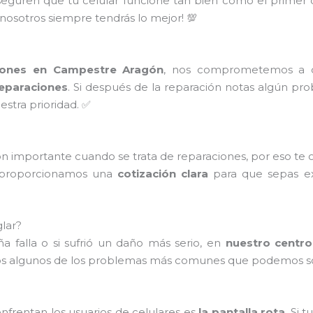
seguren que tu celular funcione tan bien como el primer
 nosotros siempre tendrás lo mejor! 💯
ciones en Campestre Aragón
, nos comprometemos a ofr
reparaciones
. Si después de la reparación notas algún pr
estra prioridad. ✅
n importante cuando se trata de reparaciones, por eso te
e proporcionamos una
cotización clara
para que sepas ex
lar?
a falla o si sufrió un daño más serio, en
nuestro centro
s algunos de los problemas más comunes que podemos so
rentan los usuarios de celulares es
la pantalla rota
. Si 