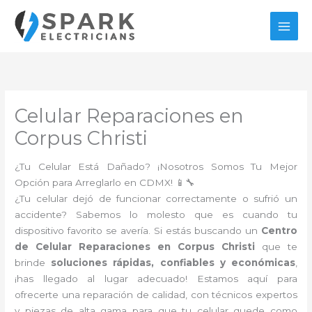
Ir
al
contenido
Celular Reparaciones en
Corpus Christi
¿Tu Celular Está Dañado? ¡Nosotros Somos Tu Mejor
Opción para Arreglarlo en CDMX! 📱🔧
¿Tu celular dejó de funcionar correctamente o sufrió un
accidente? Sabemos lo molesto que es cuando tu
dispositivo favorito se avería. Si estás buscando un
Centro
de Celular Reparaciones en Corpus Christi
que te
brinde
soluciones rápidas, confiables y económicas
,
¡has llegado al lugar adecuado! Estamos aquí para
ofrecerte una reparación de calidad, con técnicos expertos
y piezas de alta gama para que tu celular quede como