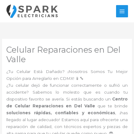
Ir
al
contenido
Celular Reparaciones en Del
Valle
¿Tu Celular Está Dañado? ¡Nosotros Somos Tu Mejor
Opción para Arreglarlo en CDMX! 📱🔧
¿Tu celular dejó de funcionar correctamente o sufrió un
accidente? Sabemos lo molesto que es cuando tu
dispositivo favorito se avería. Si estás buscando un
Centro
de Celular Reparaciones en Del Valle
que te brinde
soluciones rápidas, confiables y económicas
, ¡has
llegado al lugar adecuado! Estamos aquí para ofrecerte una
reparación de calidad, con técnicos expertos y piezas de
alta gama para que tu celular quede como nuevo. 😎