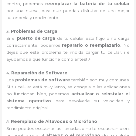
centro, podemos
reemplazar la batería de tu celular
por una nueva, para que puedas disfrutar de una mejor
autonomía y rendimiento.
3.
Problemas de Carga
Si el
puerto de carga
de tu celular está flojo o no carga
correctamente, podemos
repararlo o reemplazarlo
. No
dejes que este problema te impida cargar tu celular. ¡Te
ayudamos a que funcione como antes! ⚡
4.
Reparación de Software
Los
problemas de software
también son muy comunes.
Si tu celular está muy lento, se congela o las aplicaciones
no funcionan bien, podemos
actualizar o reinstalar el
sistema operativo
para devolverle su velocidad y
rendimiento original.
5.
Reemplazo de Altavoces o Micrófono
Si no puedes escuchar las llamadas o no te escuchan bien,
es posible que el
altavoz o el micrófono
de tu celular