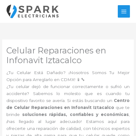
Ir
al
contenido
Celular Reparaciones en
Infonavit Iztacalco
¿Tu Celular Está Dañado? ¡Nosotros Somos Tu Mejor
Opción para Arreglarlo en CDMX! 📱🔧
¿Tu celular dejó de funcionar correctamente o sufrió un
accidente? Sabemos lo molesto que es cuando tu
dispositivo favorito se avería. Si estás buscando un
Centro
de Celular Reparaciones en Infonavit Iztacalco
que te
brinde
soluciones rápidas, confiables y económicas
,
¡has llegado al lugar adecuado! Estamos aquí para
ofrecerte una reparación de calidad, con técnicos expertos
y piezas de alta gama para que tu celular quede como