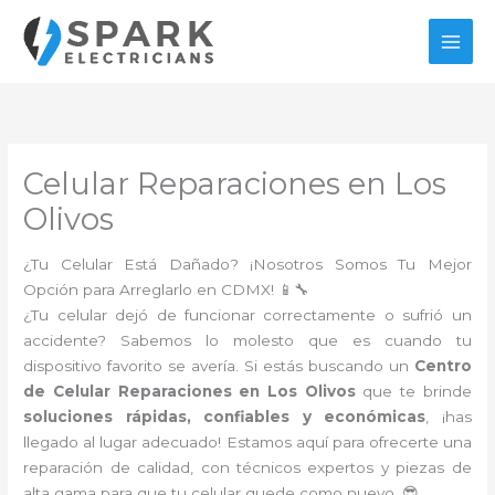
Ir
al
contenido
Celular Reparaciones en Los
Olivos
¿Tu Celular Está Dañado? ¡Nosotros Somos Tu Mejor
Opción para Arreglarlo en CDMX! 📱🔧
¿Tu celular dejó de funcionar correctamente o sufrió un
accidente? Sabemos lo molesto que es cuando tu
dispositivo favorito se avería. Si estás buscando un
Centro
de Celular Reparaciones en Los Olivos
que te brinde
soluciones rápidas, confiables y económicas
, ¡has
llegado al lugar adecuado! Estamos aquí para ofrecerte una
reparación de calidad, con técnicos expertos y piezas de
alta gama para que tu celular quede como nuevo. 😎