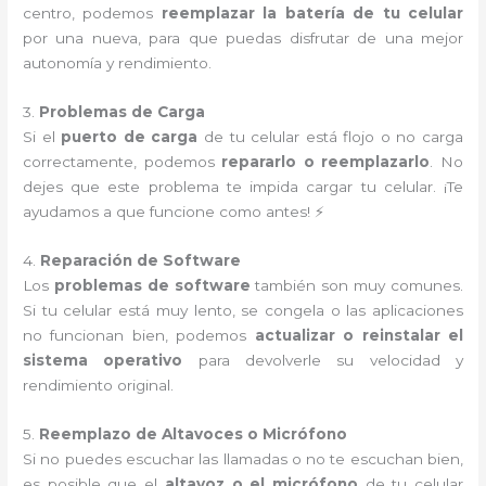
centro, podemos
reemplazar la batería de tu celular
por una nueva, para que puedas disfrutar de una mejor
autonomía y rendimiento.
3.
Problemas de Carga
Si el
puerto de carga
de tu celular está flojo o no carga
correctamente, podemos
repararlo o reemplazarlo
. No
dejes que este problema te impida cargar tu celular. ¡Te
ayudamos a que funcione como antes! ⚡
4.
Reparación de Software
Los
problemas de software
también son muy comunes.
Si tu celular está muy lento, se congela o las aplicaciones
no funcionan bien, podemos
actualizar o reinstalar el
sistema operativo
para devolverle su velocidad y
rendimiento original.
5.
Reemplazo de Altavoces o Micrófono
Si no puedes escuchar las llamadas o no te escuchan bien,
es posible que el
altavoz o el micrófono
de tu celular