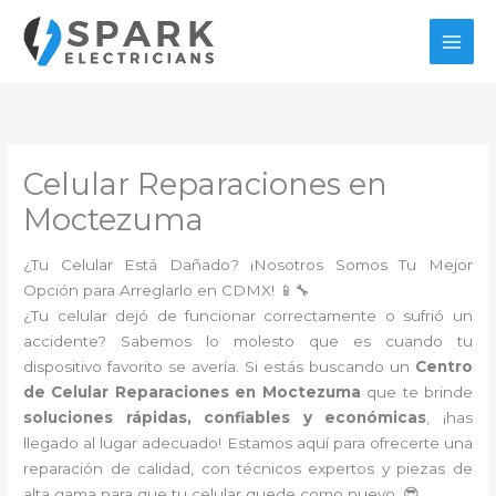
Ir
al
contenido
Celular Reparaciones en
Moctezuma
¿Tu Celular Está Dañado? ¡Nosotros Somos Tu Mejor
Opción para Arreglarlo en CDMX! 📱🔧
¿Tu celular dejó de funcionar correctamente o sufrió un
accidente? Sabemos lo molesto que es cuando tu
dispositivo favorito se avería. Si estás buscando un
Centro
de Celular Reparaciones en Moctezuma
que te brinde
soluciones rápidas, confiables y económicas
, ¡has
llegado al lugar adecuado! Estamos aquí para ofrecerte una
reparación de calidad, con técnicos expertos y piezas de
alta gama para que tu celular quede como nuevo. 😎