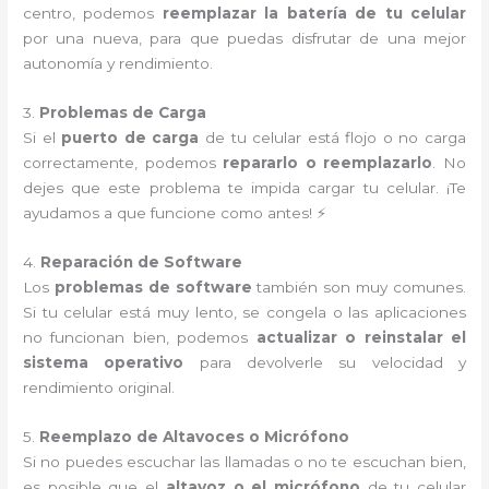
centro, podemos
reemplazar la batería de tu celular
por una nueva, para que puedas disfrutar de una mejor
autonomía y rendimiento.
3.
Problemas de Carga
Si el
puerto de carga
de tu celular está flojo o no carga
correctamente, podemos
repararlo o reemplazarlo
. No
dejes que este problema te impida cargar tu celular. ¡Te
ayudamos a que funcione como antes! ⚡
4.
Reparación de Software
Los
problemas de software
también son muy comunes.
Si tu celular está muy lento, se congela o las aplicaciones
no funcionan bien, podemos
actualizar o reinstalar el
sistema operativo
para devolverle su velocidad y
rendimiento original.
5.
Reemplazo de Altavoces o Micrófono
Si no puedes escuchar las llamadas o no te escuchan bien,
es posible que el
altavoz o el micrófono
de tu celular