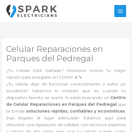
Ir
al
contenido
Celular Reparaciones en
Parques del Pedregal
¿Tu Celular Está Dañado? ¡Nosotros Somos Tu Mejor
Opción para Arreglarlo en CDMX! 📱🔧
¿Tu celular dejó de funcionar correctamente o sufrió un
accidente? Sabemos lo molesto que es cuando tu
dispositivo favorito se avería. Si estás buscando un
Centro
de Celular Reparaciones en Parques del Pedregal
que
te brinde
soluciones rápidas, confiables y económicas
,
¡has llegado al lugar adecuado! Estamos aquí para
ofrecerte una reparación de calidad, con técnicos expertos
y piezas de alta gama para que tu celular quede como