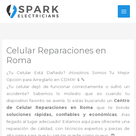
Ir
al
contenido
Celular Reparaciones en
Roma
¿Tu Celular Está Dañado? ¡Nosotros Somos Tu Mejor
Opción para Arreglarlo en CDMX! 📱🔧
¿Tu celular dejó de funcionar correctamente o sufrió un
accidente? Sabemos lo molesto que es cuando tu
dispositivo favorito se avería. Si estás buscando un
Centro
de Celular Reparaciones en Roma
que te brinde
soluciones rápidas, confiables y económicas
, ¡has
llegado al lugar adecuado! Estamos aquí para ofrecerte una
reparación de calidad, con técnicos expertos y piezas de
alta gama para que tu celular quede como nuevo. 😎