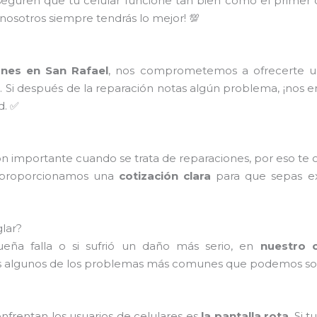
seguren que tu celular funcione tan bien como el primer
 nosotros siempre tendrás lo mejor! 💯
ones en San Rafael
, nos comprometemos a ofrecerte un 
s
. Si después de la reparación notas algún problema, ¡nos 
d. ✅
n importante cuando se trata de reparaciones, por eso te
e proporcionamos una
cotización clara
para que sepas ex
lar?
ueña falla o si sufrió un daño más serio, en
nuestro 
 algunos de los problemas más comunes que podemos sol
rentan los usuarios de celulares es
la pantalla rota
. Si 