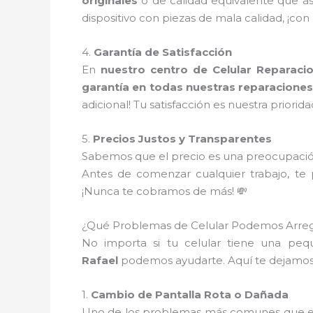
originales
o de calidad equivalente que a
dispositivo con piezas de mala calidad, ¡con
4.
Garantía de Satisfacción
En
nuestro centro de Celular Reparaci
garantía en todas nuestras reparacione
adicional! Tu satisfacción es nuestra priorida
5.
Precios Justos y Transparentes
Sabemos que el precio es una preocupació
Antes de comenzar cualquier trabajo, t
¡Nunca te cobramos de más! 💸
¿Qué Problemas de Celular Podemos Arreg
No importa si tu celular tiene una peq
Rafael
podemos ayudarte. Aquí te dejamos
1.
Cambio de Pantalla Rota o Dañada
Uno de los problemas más comunes que enf