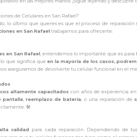
dispositivo en las mejores manos. ¡Sigue leyendo y descub
iones de Celulares en San Rafael?
, lo último que quieres es que el proceso de reparación s
ciones en San Rafael
trabajamos para ofrecerte:
es en San Rafael
, entendemos lo importante que es para ti 
, lo que significa que
en la mayoría de los casos, podremo
, ¡nos aseguramos de devolverte tu celular funcional en el m
ados
icos altamente capacitados
con años de experiencia en l
 pantalla
,
reemplazo de batería
, o una reparación de
ctamente. 🛠️
lta calidad
para cada reparación. Dependiendo de tu