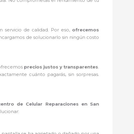
 día. No comprometas el rendimiento de tu
servicio de calidad. Por eso,
ofrecemos
encargamos de solucionarlo sin ningún costo
 ofrecemos
precios justos y transparentes
.
actamente cuánto pagarás, sin sorpresas.
centro de Celular Reparaciones en San
ucionar:
tu pantalla se ha agrietado o dañado por una