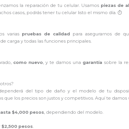
enzamos la reparación de tu celular. Usamos
piezas de a
hos casos, podrás tener tu celular listo el mismo día. ⏱️
mos varias
pruebas de calidad
para asegurarnos de qu
o de carga y todas las funciones principales.
arado,
como nuevo
, y te damos una
garantía
sobre la re
otros?
 dependerá del tipo de daño y el modelo de tu dispos
 que los precios son justos y competitivos. Aquí te damos 
hasta $4,000 pesos
, dependiendo del modelo.
 $2,500 pesos
.