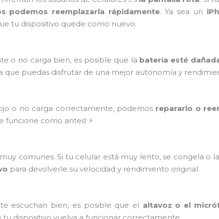
os podemos reemplazarla rápidamente
. Ya sea un
iP
ue tu dispositivo quede como nuevo.
te o no carga bien, es posible que la
batería esté dañad
a que puedas disfrutar de una mejor autonomía y rendimie
flojo o no carga correctamente, podemos
repararlo o ree
ue funcione como antes! ⚡
uy comunes. Si tu celular está muy lento, se congela o l
ivo
para devolverle su velocidad y rendimiento original.
 te escuchan bien, es posible que el
altavoz o el micró
 tu dispositivo vuelva a funcionar correctamente.