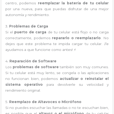
centro, podemos
reemplazar la batería de tu celular
por una nueva, para que puedas disfrutar de una mejor
autonomía y rendimiento.
3.
Problemas de Carga
Si el
puerto de carga
de tu celular está flojo o no carga
correctamente, podemos
repararlo o reemplazarlo
. No
dejes que este problema te impida cargar tu celular. ¡Te
ayudamos a que funcione como antes! ⚡
4.
Reparación de Software
Los
problemas de software
también son muy comunes.
Si tu celular está muy lento, se congela o las aplicaciones
no funcionan bien, podemos
actualizar o reinstalar el
sistema operativo
para devolverle su velocidad y
rendimiento original.
5.
Reemplazo de Altavoces o Micrófono
Si no puedes escuchar las llamadas o no te escuchan bien,
es posible que el
altavoz o el micrófono
de tu celular