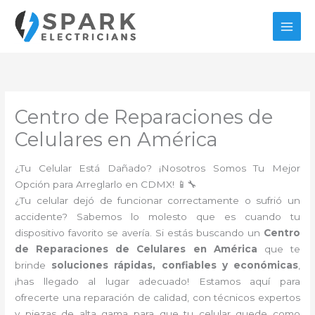
Ir
al
contenido
Centro de Reparaciones de
Celulares en América
¿Tu Celular Está Dañado? ¡Nosotros Somos Tu Mejor
Opción para Arreglarlo en CDMX! 📱🔧
¿Tu celular dejó de funcionar correctamente o sufrió un
accidente? Sabemos lo molesto que es cuando tu
dispositivo favorito se avería. Si estás buscando un
Centro
de Reparaciones de Celulares en América
que te
brinde
soluciones rápidas, confiables y económicas
,
¡has llegado al lugar adecuado! Estamos aquí para
ofrecerte una reparación de calidad, con técnicos expertos
y piezas de alta gama para que tu celular quede como