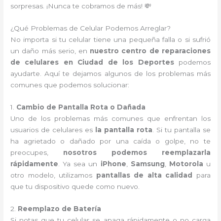
sorpresas. ¡Nunca te cobramos de más! 💸
¿Qué Problemas de Celular Podemos Arreglar?
No importa si tu celular tiene una pequeña falla o si sufrió
un daño más serio, en
nuestro centro de reparaciones
de celulares en Ciudad de los Deportes
podemos
ayudarte. Aquí te dejamos algunos de los problemas más
comunes que podemos solucionar:
1.
Cambio de Pantalla Rota o Dañada
Uno de los problemas más comunes que enfrentan los
usuarios de celulares es
la pantalla rota
. Si tu pantalla se
ha agrietado o dañado por una caída o golpe, no te
preocupes,
nosotros podemos reemplazarla
rápidamente
. Ya sea un
iPhone
,
Samsung
,
Motorola
u
otro modelo, utilizamos
pantallas de alta calidad
para
que tu dispositivo quede como nuevo.
2.
Reemplazo de Batería
Si notas que tu celular se apaga rápidamente o no carga