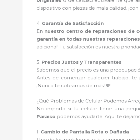
originales
o de calidad equivalente que a
dispositivo con piezas de mala calidad, ¡con
4.
Garantía de Satisfacción
En
nuestro centro de reparaciones de ce
garantía en todas nuestras reparacione
adicional! Tu satisfacción es nuestra priorida
5.
Precios Justos y Transparentes
Sabemos que el precio es una preocupació
Antes de comenzar cualquier trabajo, t
¡Nunca te cobramos de más! 💸
¿Qué Problemas de Celular Podemos Arreg
No importa si tu celular tiene una pequ
Paraíso
podemos ayudarte. Aquí te dejamo
1.
Cambio de Pantalla Rota o Dañada
Uno de los problemas más comunes que enf