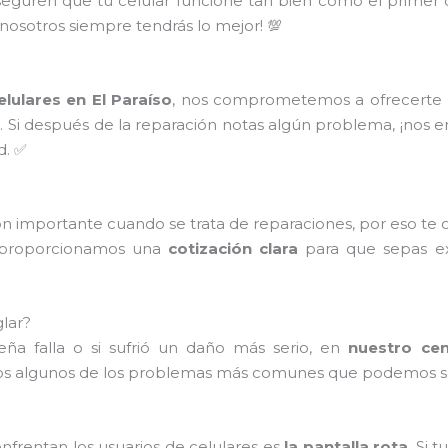
seguren que tu celular funcione tan bien como el primer
 nosotros siempre tendrás lo mejor! 💯
lulares en El Paraíso
, nos comprometemos a ofrecerte un
s
. Si después de la reparación notas algún problema, ¡nos 
d. ✅
n importante cuando se trata de reparaciones, por eso te
e proporcionamos una
cotización clara
para que sepas ex
lar?
eña falla o si sufrió un daño más serio, en
nuestro cen
s algunos de los problemas más comunes que podemos so
rentan los usuarios de celulares es
la pantalla rota
. Si 