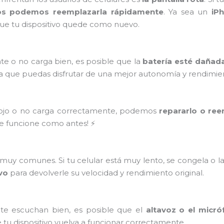
os podemos reemplazarla rápidamente
. Ya sea un
iP
ue tu dispositivo quede como nuevo.
te o no carga bien, es posible que la
batería esté dañad
a que puedas disfrutar de una mejor autonomía y rendimie
flojo o no carga correctamente, podemos
repararlo o ree
ue funcione como antes! ⚡
uy comunes. Si tu celular está muy lento, se congela o l
ivo
para devolverle su velocidad y rendimiento original.
 te escuchan bien, es posible que el
altavoz o el micró
 tu dispositivo vuelva a funcionar correctamente.