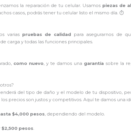
enzamos la reparación de tu celular. Usamos
piezas de a
hos casos, podrás tener tu celular listo el mismo día. ⏱️
mos varias
pruebas de calidad
para asegurarnos de qu
o de carga y todas las funciones principales.
arado,
como nuevo
, y te damos una
garantía
sobre la re
otros?
penderá del tipo de daño y el modelo de tu dispositivo, p
os precios son justos y competitivos. Aquí te damos una id
hasta $4,000 pesos
, dependiendo del modelo.
 $2,500 pesos
.