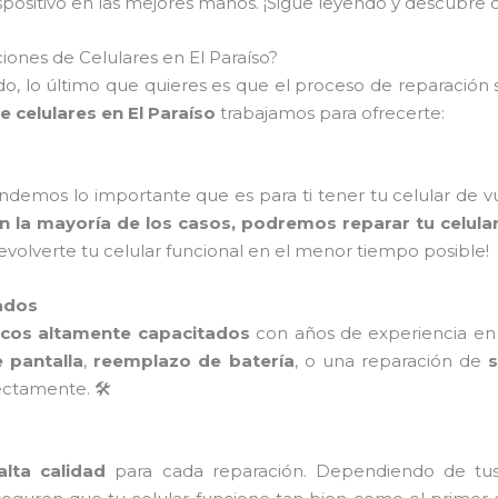
dispositivo en las mejores manos. ¡Sigue leyendo y descub
ones de Celulares en El Paraíso?
, lo último que quieres es que el proceso de reparación s
 celulares en El Paraíso
trabajamos para ofrecerte:
endemos lo importante que es para ti tener tu celular de 
n la mayoría de los casos, podremos reparar tu celula
devolverte tu celular funcional en el menor tiempo posible!
ados
icos altamente capacitados
con años de experiencia en l
 pantalla
,
reemplazo de batería
, o una reparación de
ctamente. 🛠️
lta calidad
para cada reparación. Dependiendo de tu