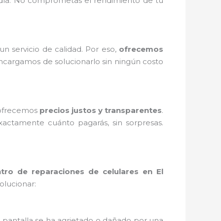
 día. No comprometas el rendimiento de tu
 servicio de calidad. Por eso,
ofrecemos
encargamos de solucionarlo sin ningún costo
 ofrecemos
precios justos y transparentes
.
actamente cuánto pagarás, sin sorpresas.
tro de reparaciones de celulares en El
lucionar:
tu pantalla se ha agrietado o dañado por una