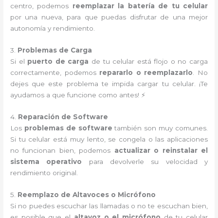
centro, podemos
reemplazar la batería de tu celular
por una nueva, para que puedas disfrutar de una mejor
autonomía y rendimiento.
3.
Problemas de Carga
Si el
puerto de carga
de tu celular está flojo o no carga
correctamente, podemos
repararlo o reemplazarlo
. No
dejes que este problema te impida cargar tu celular. ¡Te
ayudamos a que funcione como antes! ⚡
4.
Reparación de Software
Los
problemas de software
también son muy comunes.
Si tu celular está muy lento, se congela o las aplicaciones
no funcionan bien, podemos
actualizar o reinstalar el
sistema operativo
para devolverle su velocidad y
rendimiento original.
5.
Reemplazo de Altavoces o Micrófono
Si no puedes escuchar las llamadas o no te escuchan bien,
es posible que el
altavoz o el micrófono
de tu celular