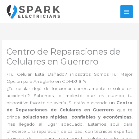
Ir
al
contenido
Centro de Reparaciones de
Celulares en Guerrero
¿Tu Celular Está Dañado? ¡Nosotros Somos Tu Mejor
Opción para Arreglarlo en CDMX! 📱🔧
¿Tu celular dejó de funcionar correctamente o sufrió un
accidente? Sabemos lo molesto que es cuando tu
dispositivo favorito se avería. Si estás buscando un
Centro
de Reparaciones de Celulares en Guerrero
que te
brinde
soluciones rápidas, confiables y económicas
,
¡has llegado al lugar adecuado! Estamos aquí para
ofrecerte una reparación de calidad, con técnicos expertos
y piezas de alta gama para que tu celular quede como