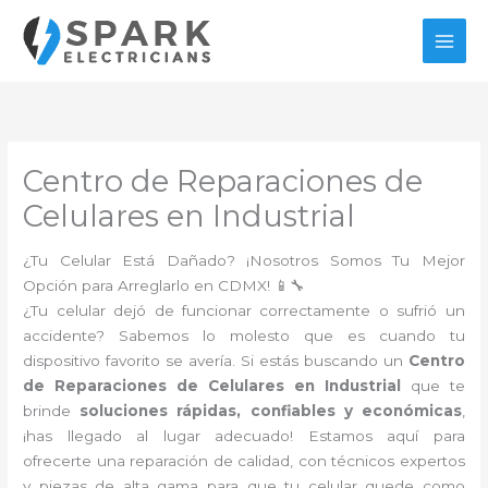
Ir
al
contenido
Centro de Reparaciones de
Celulares en Industrial
¿Tu Celular Está Dañado? ¡Nosotros Somos Tu Mejor
Opción para Arreglarlo en CDMX! 📱🔧
¿Tu celular dejó de funcionar correctamente o sufrió un
accidente? Sabemos lo molesto que es cuando tu
dispositivo favorito se avería. Si estás buscando un
Centro
de Reparaciones de Celulares en Industrial
que te
brinde
soluciones rápidas, confiables y económicas
,
¡has llegado al lugar adecuado! Estamos aquí para
ofrecerte una reparación de calidad, con técnicos expertos
y piezas de alta gama para que tu celular quede como