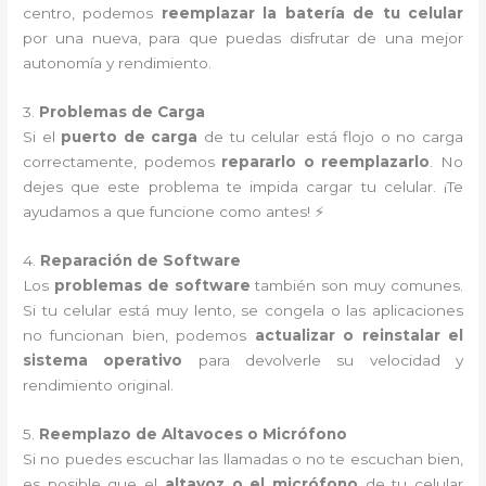
centro, podemos
reemplazar la batería de tu celular
por una nueva, para que puedas disfrutar de una mejor
autonomía y rendimiento.
3.
Problemas de Carga
Si el
puerto de carga
de tu celular está flojo o no carga
correctamente, podemos
repararlo o reemplazarlo
. No
dejes que este problema te impida cargar tu celular. ¡Te
ayudamos a que funcione como antes! ⚡
4.
Reparación de Software
Los
problemas de software
también son muy comunes.
Si tu celular está muy lento, se congela o las aplicaciones
no funcionan bien, podemos
actualizar o reinstalar el
sistema operativo
para devolverle su velocidad y
rendimiento original.
5.
Reemplazo de Altavoces o Micrófono
Si no puedes escuchar las llamadas o no te escuchan bien,
es posible que el
altavoz o el micrófono
de tu celular