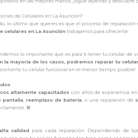
dispositivo en las mejores manos. ¡Sigue leyendo y descub
iones de Celulares en La Asunción?
, lo último que quieres es que el proceso de reparación s
e celulares en La Asunción
trabajamos para ofrecerte:
endemos lo importante que es para ti tener tu celular de 
n la mayoría de los casos, podremos reparar tu celula
devolverte tu celular funcional en el menor tiempo posible!
ados
icos altamente capacitados
con años de experiencia en l
 pantalla
,
reemplazo de batería
, o una reparación de
ctamente. 🛠️
lta calidad
para cada reparación. Dependiendo de tu