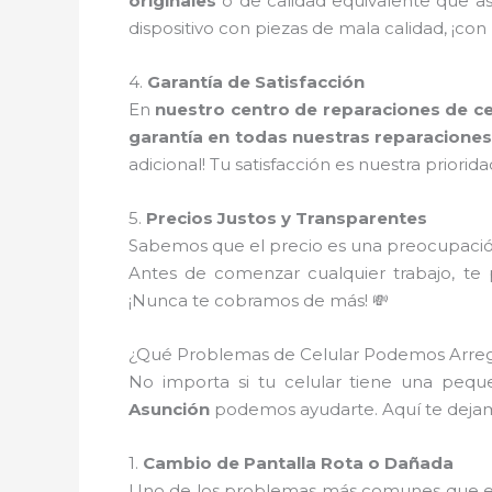
originales
o de calidad equivalente que a
dispositivo con piezas de mala calidad, ¡con
4.
Garantía de Satisfacción
En
nuestro centro de reparaciones de ce
garantía en todas nuestras reparacione
adicional! Tu satisfacción es nuestra priorida
5.
Precios Justos y Transparentes
Sabemos que el precio es una preocupació
Antes de comenzar cualquier trabajo, t
¡Nunca te cobramos de más! 💸
¿Qué Problemas de Celular Podemos Arreg
No importa si tu celular tiene una peque
Asunción
podemos ayudarte. Aquí te deja
1.
Cambio de Pantalla Rota o Dañada
Uno de los problemas más comunes que enf