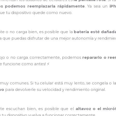
os podemos reemplazarla rápidamente
. Ya sea un
iP
ue tu dispositivo quede como nuevo.
te o no carga bien, es posible que la
batería esté dañad
a que puedas disfrutar de una mejor autonomía y rendimie
flojo o no carga correctamente, podemos
repararlo o ree
ue funcione como antes! ⚡
uy comunes. Si tu celular está muy lento, se congela o l
ivo
para devolverle su velocidad y rendimiento original.
 te escuchan bien, es posible que el
altavoz o el micró
 tu dispositivo vuelva a funcionar correctamente.