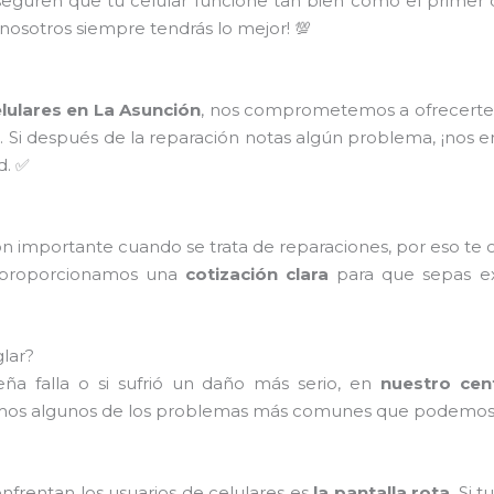
seguren que tu celular funcione tan bien como el primer
 nosotros siempre tendrás lo mejor! 💯
lulares en La Asunción
, nos comprometemos a ofrecerte u
s
. Si después de la reparación notas algún problema, ¡nos 
d. ✅
n importante cuando se trata de reparaciones, por eso te
e proporcionamos una
cotización clara
para que sepas ex
lar?
ña falla o si sufrió un daño más serio, en
nuestro cen
mos algunos de los problemas más comunes que podemos 
rentan los usuarios de celulares es
la pantalla rota
. Si 