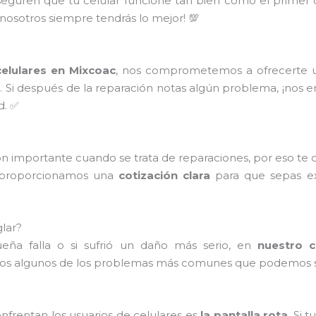
seguren que tu celular funcione tan bien como el primer
 nosotros siempre tendrás lo mejor! 💯
elulares en Mixcoac
, nos comprometemos a ofrecerte un
s
. Si después de la reparación notas algún problema, ¡nos 
d. ✅
n importante cuando se trata de reparaciones, por eso te
e proporcionamos una
cotización clara
para que sepas ex
lar?
eña falla o si sufrió un daño más serio, en
nuestro c
os algunos de los problemas más comunes que podemos s
rentan los usuarios de celulares es
la pantalla rota
. Si 