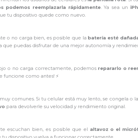
os podemos reemplazarla rápidamente
. Ya sea un
iP
ue tu dispositivo quede como nuevo.
te o no carga bien, es posible que la
batería esté dañad
a que puedas disfrutar de una mejor autonomía y rendimie
flojo o no carga correctamente, podemos
repararlo o ree
ue funcione como antes! ⚡
uy comunes. Si tu celular está muy lento, se congela o l
ivo
para devolverle su velocidad y rendimiento original.
 te escuchan bien, es posible que el
altavoz o el micró
 tu dispositivo vuelva a funcionar correctamente.