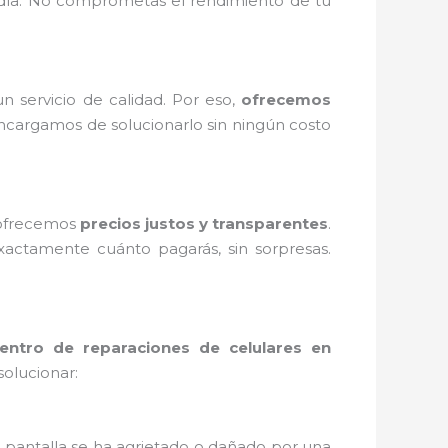
 día. No comprometas el rendimiento de tu
 servicio de calidad. Por eso,
ofrecemos
encargamos de solucionarlo sin ningún costo
 ofrecemos
precios justos y transparentes
.
actamente cuánto pagarás, sin sorpresas.
entro de reparaciones de celulares en
olucionar:
tu pantalla se ha agrietado o dañado por una