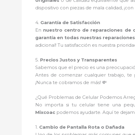
originales
o de calidad equivalente que a
dispositivo con piezas de mala calidad, ¡con
4.
Garantía de Satisfacción
En
nuestro centro de reparaciones de c
garantía en todas nuestras reparacione
adicional! Tu satisfacción es nuestra priorida
5.
Precios Justos y Transparentes
Sabemos que el precio es una preocupació
Antes de comenzar cualquier trabajo, t
¡Nunca te cobramos de más! 💸
¿Qué Problemas de Celular Podemos Arreg
No importa si tu celular tiene una pequ
Mixcoac
podemos ayudarte. Aquí te dejam
1.
Cambio de Pantalla Rota o Dañada
Uno de los problemas más comunes que enf