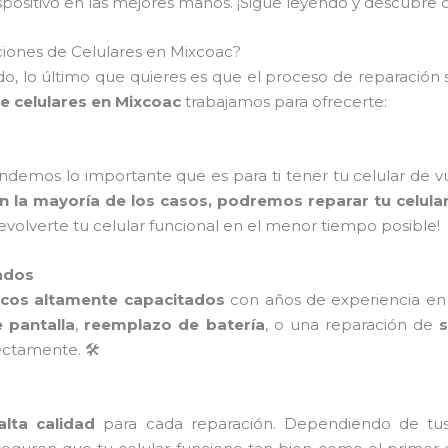
dispositivo en las mejores manos. ¡Sigue leyendo y descub
iones de Celulares en Mixcoac?
, lo último que quieres es que el proceso de reparación s
e celulares en Mixcoac
trabajamos para ofrecerte:
endemos lo importante que es para ti tener tu celular de 
n la mayoría de los casos, podremos reparar tu celula
devolverte tu celular funcional en el menor tiempo posible!
ados
icos altamente capacitados
con años de experiencia en l
 pantalla
,
reemplazo de batería
, o una reparación de
ctamente. 🛠️
lta calidad
para cada reparación. Dependiendo de tu