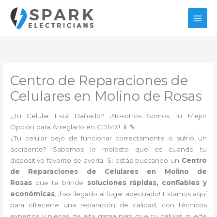
Ir
al
contenido
Centro de Reparaciones de
Celulares en Molino de Rosas
¿Tu Celular Está Dañado? ¡Nosotros Somos Tu Mejor
Opción para Arreglarlo en CDMX! 📱🔧
¿Tu celular dejó de funcionar correctamente o sufrió un
accidente? Sabemos lo molesto que es cuando tu
dispositivo favorito se avería. Si estás buscando un
Centro
de Reparaciones de Celulares en Molino de
Rosas
que te brinde
soluciones rápidas, confiables y
económicas
, ¡has llegado al lugar adecuado! Estamos aquí
para ofrecerte una reparación de calidad, con técnicos
expertos y piezas de alta gama para que tu celular quede