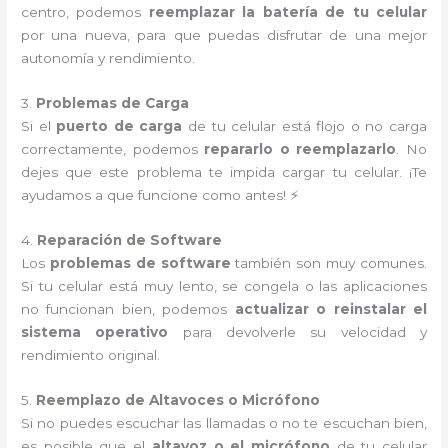
centro, podemos
reemplazar la batería de tu celular
por una nueva, para que puedas disfrutar de una mejor
autonomía y rendimiento.
3.
Problemas de Carga
Si el
puerto de carga
de tu celular está flojo o no carga
correctamente, podemos
repararlo o reemplazarlo
. No
dejes que este problema te impida cargar tu celular. ¡Te
ayudamos a que funcione como antes! ⚡
4.
Reparación de Software
Los
problemas de software
también son muy comunes.
Si tu celular está muy lento, se congela o las aplicaciones
no funcionan bien, podemos
actualizar o reinstalar el
sistema operativo
para devolverle su velocidad y
rendimiento original.
5.
Reemplazo de Altavoces o Micrófono
Si no puedes escuchar las llamadas o no te escuchan bien,
es posible que el
altavoz o el micrófono
de tu celular