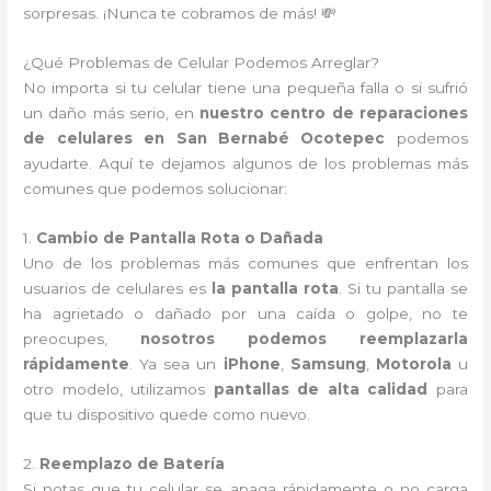
sorpresas. ¡Nunca te cobramos de más! 💸
¿Qué Problemas de Celular Podemos Arreglar?
No importa si tu celular tiene una pequeña falla o si sufrió
un daño más serio, en
nuestro centro de reparaciones
de celulares en San Bernabé Ocotepec
podemos
ayudarte. Aquí te dejamos algunos de los problemas más
comunes que podemos solucionar:
1.
Cambio de Pantalla Rota o Dañada
Uno de los problemas más comunes que enfrentan los
usuarios de celulares es
la pantalla rota
. Si tu pantalla se
ha agrietado o dañado por una caída o golpe, no te
preocupes,
nosotros podemos reemplazarla
rápidamente
. Ya sea un
iPhone
,
Samsung
,
Motorola
u
otro modelo, utilizamos
pantallas de alta calidad
para
que tu dispositivo quede como nuevo.
2.
Reemplazo de Batería
Si notas que tu celular se apaga rápidamente o no carga