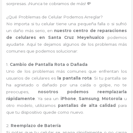
sorpresas. ¡Nunca te cobramos de más! 💸
¿Qué Problemas de Celular Podemos Arreglar?
No importa si tu celular tiene una pequeña falla o si sufrió
un daño más serio, en
nuestro centro de reparaciones
de celulares en Santa Cruz Meyehualco
podemos
ayudarte. Aquí te dejamos algunos de los problemas más
comunes que podemos solucionar:
1.
Cambio de Pantalla Rota o Dañada
Uno de los problemas más comunes que enfrentan los
usuarios de celulares es
la pantalla rota
. Si tu pantalla se
ha agrietado o dañado por una caída o golpe, no te
preocupes,
nosotros podemos reemplazarla
rápidamente
. Ya sea un
iPhone
,
Samsung
,
Motorola
u
otro modelo, utilizamos
pantallas de alta calidad
para
que tu dispositivo quede como nuevo.
2.
Reemplazo de Batería
Si notas que tu celular se apaga rápidamente o no carga