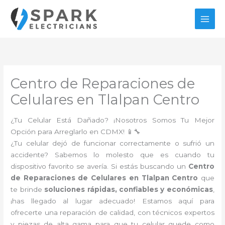
Ir
al
contenido
Centro de Reparaciones de
Celulares en Tlalpan Centro
¿Tu Celular Está Dañado? ¡Nosotros Somos Tu Mejor
Opción para Arreglarlo en CDMX! 📱🔧
¿Tu celular dejó de funcionar correctamente o sufrió un
accidente? Sabemos lo molesto que es cuando tu
dispositivo favorito se avería. Si estás buscando un
Centro
de Reparaciones de Celulares en Tlalpan Centro
que
te brinde
soluciones rápidas, confiables y económicas
,
¡has llegado al lugar adecuado! Estamos aquí para
ofrecerte una reparación de calidad, con técnicos expertos
y piezas de alta gama para que tu celular quede como