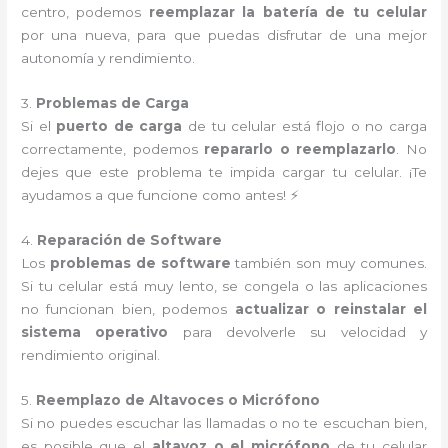
centro, podemos
reemplazar la batería de tu celular
por una nueva, para que puedas disfrutar de una mejor
autonomía y rendimiento.
3.
Problemas de Carga
Si el
puerto de carga
de tu celular está flojo o no carga
correctamente, podemos
repararlo o reemplazarlo
. No
dejes que este problema te impida cargar tu celular. ¡Te
ayudamos a que funcione como antes! ⚡
4.
Reparación de Software
Los
problemas de software
también son muy comunes.
Si tu celular está muy lento, se congela o las aplicaciones
no funcionan bien, podemos
actualizar o reinstalar el
sistema operativo
para devolverle su velocidad y
rendimiento original.
5.
Reemplazo de Altavoces o Micrófono
Si no puedes escuchar las llamadas o no te escuchan bien,
es posible que el
altavoz o el micrófono
de tu celular