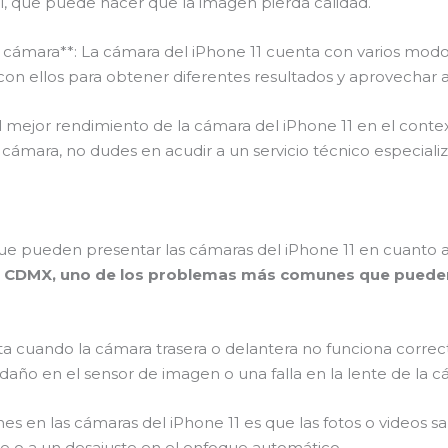
tal, que puede hacer que la imagen pierda calidad.
 cámara**: La cámara del iPhone 11 cuenta con varios mod
n ellos para obtener diferentes resultados y aprovechar a
l mejor rendimiento de la cámara del iPhone 11 en el conte
cámara, no dudes en acudir a un servicio técnico especiali
e pueden presentar las cámaras del iPhone 11 en cuanto 
 en CDMX, uno de los problemas más comunes que pueden
 cuando la cámara trasera o delantera no funciona correc
n daño en el sensor de imagen o una falla en la lente de la c
nes en las cámaras del iPhone 11 es que las fotos o videos s
e o a un desajuste en el enfoque automático.