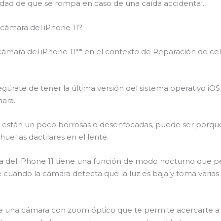
bilidad de que se rompa en caso de una caída accidental.
cámara del iPhone 11?
cámara del iPhone 11** en el contexto de Reparación de ce
Asegúrate de tener la última versión del sistema operativo iO
mara.
otos están un poco borrosas o desenfocadas, puede ser porque
uellas dactilares en el lente.
ara del iPhone 11 tiene una función de modo nocturno que
e cuando la cámara detecta que la luz es baja y toma varia
ene una cámara con zoom óptico que te permite acercarte a 