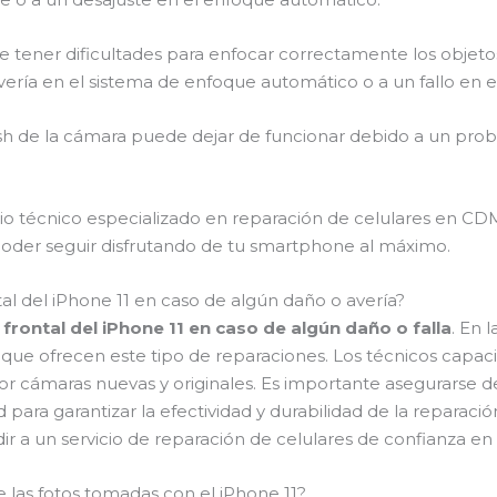
 tener dificultades para enfocar correctamente los objeto
ría en el sistema de enfoque automático o a un fallo en el
ash de la cámara puede dejar de funcionar debido a un proble
icio técnico especializado en reparación de celulares en CD
poder seguir disfrutando de tu smartphone al máximo.
tal del iPhone 11 en caso de algún daño o avería?
 frontal del iPhone 11 en caso de algún daño o falla
. En 
que ofrecen este tipo de reparaciones. Los técnicos capac
 cámaras nuevas y originales. Es importante asegurarse d
ara garantizar la efectividad y durabilidad de la reparación.
r a un servicio de reparación de celulares de confianza e
 las fotos tomadas con el iPhone 11?