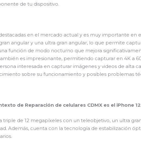
onente de tu dispositivo.
 destacadas en el mercado actual y es muy importante en
 gran angular y una ultra gran angular, lo que permite cap
na función de modo nocturno que mejora significativament
 también es impresionante, permitiendo capturar en 4K a 60
ersona interesada en capturar imágenes y videos de alta ca
cimiento sobre su funcionamiento y posibles problemas té
ontexto de Reparación de celulares CDMX es el iPhone 12
triple de 12 megapíxeles con un teleobjetivo, un ultra gra
dad. Además, cuenta con la tecnología de estabilización ópt
rios.