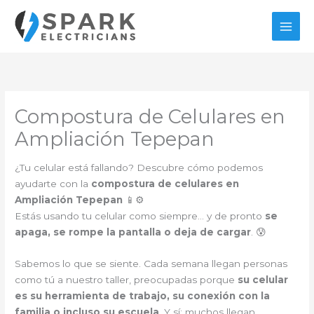
Ir
al
contenido
Compostura de Celulares en
Ampliación Tepepan
¿Tu celular está fallando? Descubre cómo podemos
ayudarte con la
compostura de celulares en
Ampliación Tepepan
📱⚙️
Estás usando tu celular como siempre… y de pronto
se
apaga, se rompe la pantalla o deja de cargar
. 😰
Sabemos lo que se siente. Cada semana llegan personas
como tú a nuestro taller, preocupadas porque
su celular
es su herramienta de trabajo, su conexión con la
familia o incluso su escuela
. Y sí: muchos llegan