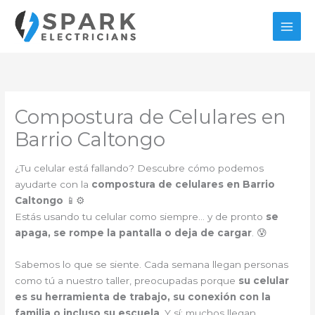
Ir
al
contenido
Compostura de Celulares en
Barrio Caltongo
¿Tu celular está fallando? Descubre cómo podemos
ayudarte con la
compostura de celulares en Barrio
Caltongo
📱⚙️
Estás usando tu celular como siempre… y de pronto
se
apaga, se rompe la pantalla o deja de cargar
. 😰
Sabemos lo que se siente. Cada semana llegan personas
como tú a nuestro taller, preocupadas porque
su celular
es su herramienta de trabajo, su conexión con la
familia o incluso su escuela
. Y sí: muchos llegan