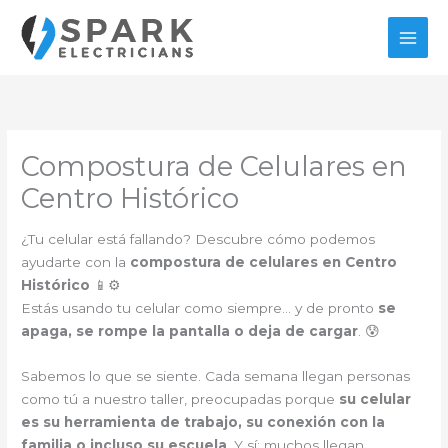
Ir
al
contenido
Compostura de Celulares en
Centro Histórico
¿Tu celular está fallando? Descubre cómo podemos
ayudarte con la
compostura de celulares en Centro
Histórico
📱⚙️
Estás usando tu celular como siempre… y de pronto
se
apaga, se rompe la pantalla o deja de cargar
. 😰
Sabemos lo que se siente. Cada semana llegan personas
como tú a nuestro taller, preocupadas porque
su celular
es su herramienta de trabajo, su conexión con la
familia o incluso su escuela
. Y sí: muchos llegan