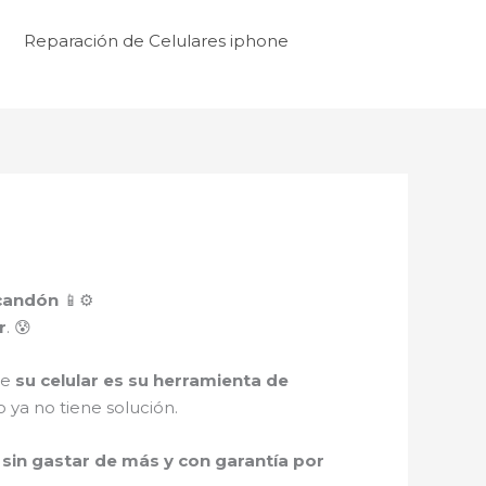
Reparación de Celulares iphone
scandón
📱⚙️
r
. 😰
ue
su celular es su herramienta de
 ya no tiene solución.
sin gastar de más y con garantía por