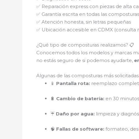
✅ Reparación express con piezas de alta ca
✅ Garantía escrita en todas las compostura
✅ Atención honesta, sin letras pequeñas
✅ Ubicación accesible en CDMX (consulta 
¿Qué tipo de composturas realizamos? 📋
Conocemos todos los modelos y marcas m
no estás seguro de si podemos ayudarte,
e
Algunas de las composturas más solicitadas
📱
Pantalla rota:
reemplazo completo
🔋
Cambio de batería:
en 30 minutos,
☔
Daño por agua:
limpieza y diagnó
🧠
Fallas de software:
formateo, des