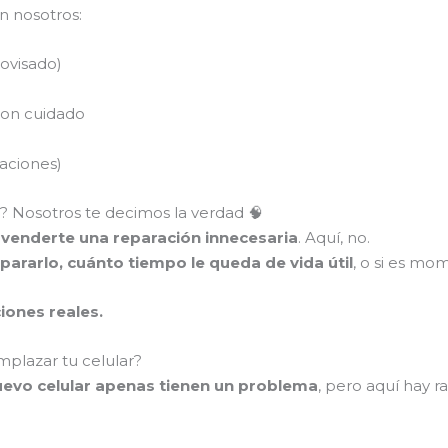
n nosotros:
rovisado)
con cuidado
raciones)
a? Nosotros te decimos la verdad 🧠
 venderte una reparación innecesaria
. Aquí, no.
pararlo, cuánto tiempo le queda de vida útil
, o si es mo
ciones reales.
mplazar tu celular?
evo celular apenas tienen un problema
, pero aquí hay 