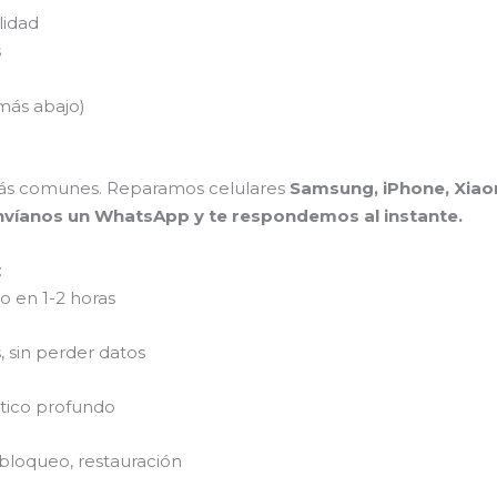
lidad
s
más abajo)
ás comunes. Reparamos celulares
Samsung, iPhone, Xiaom
nvíanos un WhatsApp y te respondemos al instante.
:
 en 1-2 horas
 sin perder datos
stico profundo
bloqueo, restauración