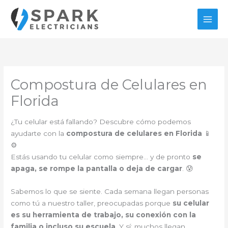
Ir
al
contenido
Compostura de Celulares en
Florida
¿Tu celular está fallando? Descubre cómo podemos
ayudarte con la
compostura de celulares en Florida
📱
⚙️
Estás usando tu celular como siempre… y de pronto
se
apaga, se rompe la pantalla o deja de cargar
. 😰
Sabemos lo que se siente. Cada semana llegan personas
como tú a nuestro taller, preocupadas porque
su celular
es su herramienta de trabajo, su conexión con la
familia o incluso su escuela
. Y sí: muchos llegan